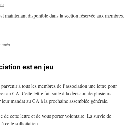
re
st maintenant disponible dans la section réservée aux membres.
sur
fermés
La
Moricetterie
de
ciation est en jeu
décembre
2025
est
disponible
parvenir à tous les membres de l’association une lettre pour
per au CA. Cette lettre fait suite à la décision de plusieurs
r leur mandat au CA à la prochaine assemblée générale.
 de cette lettre et de vous porter volontaire. La survie de
à cette sollicitation.