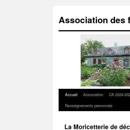
Aller
au
Association des 
contenu
Accueil
Association
CA 2024-20
Renseignements personnels
La Moricetterie de dé