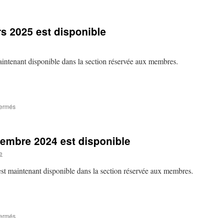
Mise
à
jour
rs 2025 est disponible
de
la
BD
des
intenant disponible dans la section réservée aux membres.
Unions
sur
fermés
La
Moricetterie
de
cembre 2024 est disponible
mars
2025
e
est
disponible
st maintenant disponible dans la section réservée aux membres.
sur
fermés