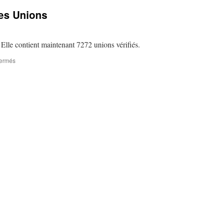
des Unions
 Elle contient maintenant 7272 unions vérifiés.
sur
fermés
Mise
à
jour
de
la
BD
des
Unions