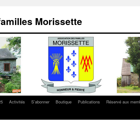
familles Morissette
25
Activités
S’abonner
Boutique
Publications
Réservé aux mem