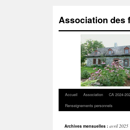
Aller
au
Association des 
contenu
Accueil
Association
CA 2024-20
Renseignements personnels
avril 2025
Archives mensuelles :