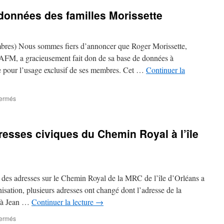
données des familles Morissette
bres) Nous sommes fiers d’annoncer que Roger Morissette,
’AFM, a gracieusement fait don de sa base de données à
te pour l’usage exclusif de ses membres. Cet …
Continuer la
sur
fermés
Nouveauté
–
Base
esses civiques du Chemin Royal à l’île
de
données
des
familles
Morissette
des adresses sur le Chemin Royal de la MRC de l’île d’Orléans a
isation, plusieurs adresses ont changé dont l’adresse de la
t à Jean …
Continuer la lecture
→
sur
fermés