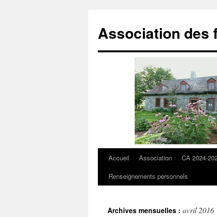
Aller
au
Association des 
contenu
Accueil
Association
CA 2024-20
Renseignements personnels
avril 2016
Archives mensuelles :