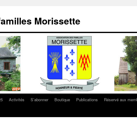
familles Morissette
25
Activités
S’abonner
Boutique
Publications
Réservé aux mem