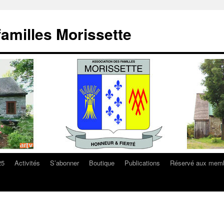
familles Morissette
25
Activités
S’abonner
Boutique
Publications
Réservé aux mem